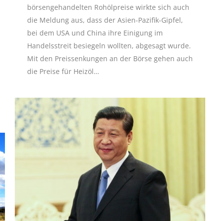
börsengehandelten Rohölpreise wirkte sich auch
die Meldung aus, dass der Asien-Pazifik-Gipfel,
bei dem USA und China ihre Einigung im
Handelsstreit besiegeln wollten, abgesagt wurde.
Mit den Preissenkungen an der Börse gehen auch
die Preise für Heizöl…