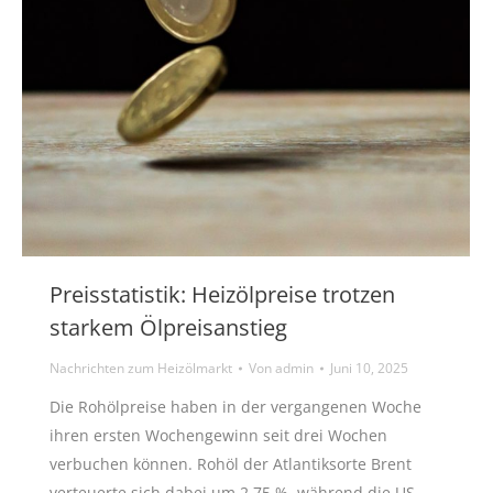
Preisstatistik: Heizölpreise trotzen
starkem Ölpreisanstieg
Nachrichten zum Heizölmarkt
Von
admin
Juni 10, 2025
Die Rohölpreise haben in der vergangenen Woche
ihren ersten Wochengewinn seit drei Wochen
verbuchen können. Rohöl der Atlantiksorte Brent
verteuerte sich dabei um 2,75 %, während die US-