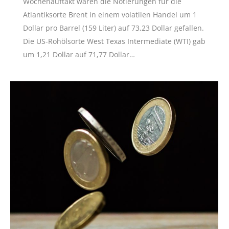
Wochenauftakt waren die Notierungen für die
Atlantiksorte Brent in einem volatilen Handel um 1
Dollar pro Barrel (159 Liter) auf 73,23 Dollar gefallen.
Die US-Rohölsorte West Texas Intermediate (WTI) gab
um 1,21 Dollar auf 71,77 Dollar…