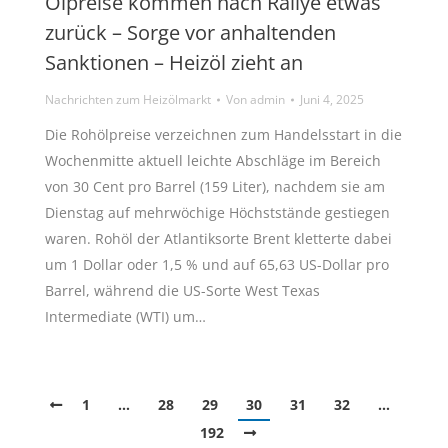
Ölpreise kommen nach Rallye etwas
zurück – Sorge vor anhaltenden
Sanktionen – Heizöl zieht an
Nachrichten zum Heizölmarkt
Von
admin
Juni 4, 2025
Die Rohölpreise verzeichnen zum Handelsstart in die
Wochenmitte aktuell leichte Abschläge im Bereich
von 30 Cent pro Barrel (159 Liter), nachdem sie am
Dienstag auf mehrwöchige Höchststände gestiegen
waren. Rohöl der Atlantiksorte Brent kletterte dabei
um 1 Dollar oder 1,5 % und auf 65,63 US-Dollar pro
Barrel, während die US-Sorte West Texas
Intermediate (WTI) um…
1
…
28
29
30
31
32
…
192