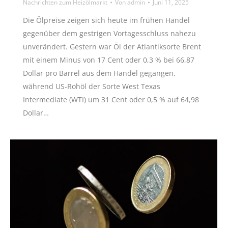
Nachrichten zum Heizölmarkt
Von
admin
Juni 11, 2025
Die Ölpreise zeigen sich heute im frühen Handel
gegenüber dem gestrigen Vortagesschluss nahezu
unverändert. Gestern war Öl der Atlantiksorte Brent
mit einem Minus von 17 Cent oder 0,3 % bei 66,87
Dollar pro Barrel aus dem Handel gegangen,
während US-Rohöl der Sorte West Texas
Intermediate (WTI) um 31 Cent oder 0,5 % auf 64,98
Dollar…