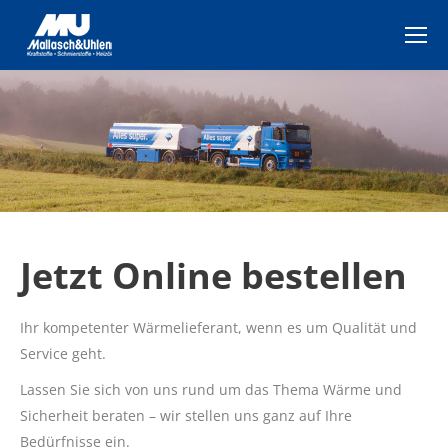
Jetzt Online bestellen
Ihr kompetenter Wärmelieferant, wenn es um Qualität und
Service geht.
Lassen Sie sich von uns rund um das Thema Wärme und
Sicherheit beraten – wir stellen uns ganz auf Ihre
Bedürfnisse ein.