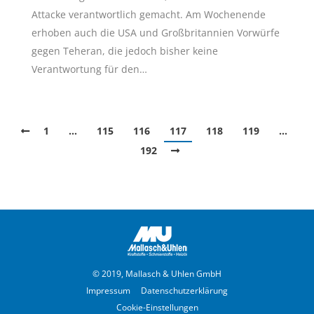
Attacke verantwortlich gemacht. Am Wochenende
erhoben auch die USA und Großbritannien Vorwürfe
gegen Teheran, die jedoch bisher keine
Verantwortung für den…
1
…
115
116
117
118
119
…
192
© 2019, Mallasch & Uhlen GmbH
Impressum
Datenschutzerklärung
Cookie-Einstellungen