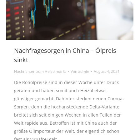
Nachfragesorgen in China – Ölpreis
sinkt
Nachrichten zum Heizölmarkt
Von
admin
August 4, 2021
Die Rohölpreise sind in dieser Woche unter Druck
geraten und haben somit auch Heizöl etwas
günstiger gemacht. Dahinter stecken neuen Corona-
Sorgen, denn die hochansteckende Delta-Variante
breitet sich seit einigen Wochen in allen Teilen der
Welt rapide aus. Betroffen ist mit China auch der
größte Ölimporteur der Welt, der eigentlich schon
fast als virusfrei galt. …