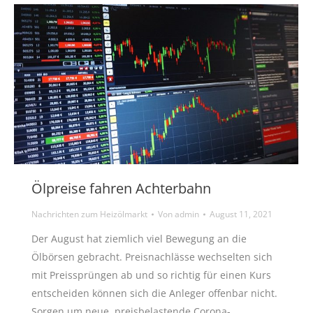
Ölpreise fahren Achterbahn
Nachrichten zum Heizölmarkt
Von
admin
August 11, 2021
Der August hat ziemlich viel Bewegung an die
Ölbörsen gebracht. Preisnachlässe wechselten sich
mit Preissprüngen ab und so richtig für einen Kurs
entscheiden können sich die Anleger offenbar nicht.
Sorgen um neue, preisbelastende Corona-