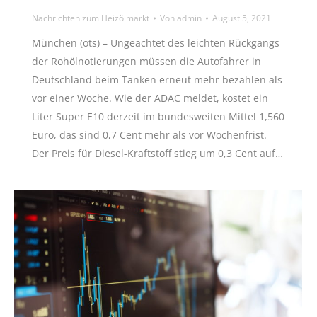
Nachrichten zum Heizölmarkt
Von
admin
August 5, 2021
München (ots) – Ungeachtet des leichten Rückgangs
der Rohölnotierungen müssen die Autofahrer in
Deutschland beim Tanken erneut mehr bezahlen als
vor einer Woche. Wie der ADAC meldet, kostet ein
Liter Super E10 derzeit im bundesweiten Mittel 1,560
Euro, das sind 0,7 Cent mehr als vor Wochenfrist.
Der Preis für Diesel-Kraftstoff stieg um 0,3 Cent auf…