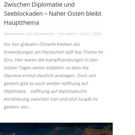
Zwischen Diplomatie und
Seeblockaden – Naher Osten bleibt
Hauptthema
Nachrichten zum Heizölmarkt
Von
admin
Juli 21, 2026
Für den globalen Ölmarkt bleiben die
Entwicklungen am Persischen Golf das Thema Nr.
Eins. Hier waren die Kampfhandlungen in den
letzten Tagen weiter eskaliert, so dass die
Ölpreise erneut deutlich anstiegen. Doch seit
gestern gibt es auch wieder Hoffnung auf
Diplomatie. Hoffnung auf diplomatische
Annäherung zwischen Iran und USA So gab es
gestern von…