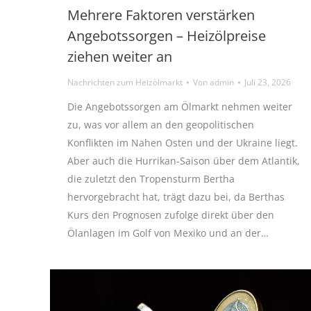
Mehrere Faktoren verstärken
Angebotssorgen – Heizölpreise
ziehen weiter an
Nachrichten zum Heizölmarkt
Von
admin
Juli 23, 2026
Die Angebotssorgen am Ölmarkt nehmen weiter
zu, was vor allem an den geopolitischen
Konflikten im Nahen Osten und der Ukraine liegt.
Aber auch die Hurrikan-Saison über dem Atlantik,
die zuletzt den Tropensturm Bertha
hervorgebracht hat, trägt dazu bei, da Berthas
Kurs den Prognosen zufolge direkt über den
Ölanlagen im Golf von Mexiko und an der…