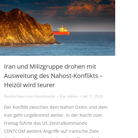
Iran und Milizgruppe drohen mit
Ausweitung des Nahost-Konflikts –
Heizöl wird teurer
Nachrichten zum Heizölmarkt
Von
admin
Juli 17, 2026
Der Konflikt zwischen dem Nahen Osten und dem
Iran geht ungebremst weiter. In der Nacht zum
Freitag führte das US-Zentralkommando
CENTCOM weitere Angriffe auf iranische Ziele