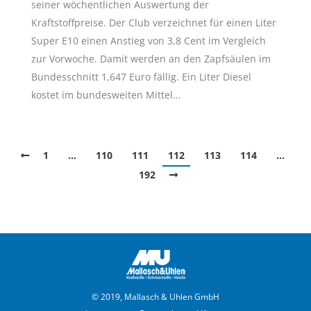
seiner wöchentlichen Auswertung der
Kraftstoffpreise. Der Club verzeichnet für einen Liter
Super E10 einen Anstieg von 3,8 Cent im Vergleich
zur Vorwoche. Damit werden an den Zapfsäulen im
Bundesschnitt 1,647 Euro fällig. Ein Liter Diesel
kostet im bundesweiten Mittel…
1
…
110
111
112
113
114
…
192
© 2019, Mallasch & Uhlen GmbH