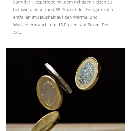
Start der Heizperiode mit dem richtigen Heizen zu
befassen, denn rund 85 Prozent der Energiekosten
entfallen im Haushalt auf den Wärme- und
Wasserverbrauch, nur 15 Prozent auf Strom. Die
Art…