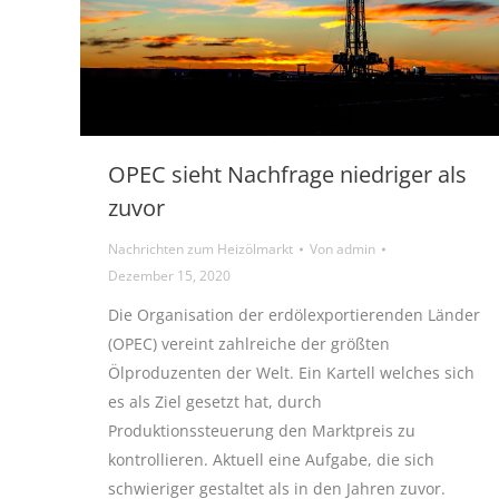
OPEC sieht Nachfrage niedriger als
zuvor
Nachrichten zum Heizölmarkt
Von
admin
Dezember 15, 2020
Die Organisation der erdölexportierenden Länder
(OPEC) vereint zahlreiche der größten
Ölproduzenten der Welt. Ein Kartell welches sich
es als Ziel gesetzt hat, durch
Produktionssteuerung den Marktpreis zu
kontrollieren. Aktuell eine Aufgabe, die sich
schwieriger gestaltet als in den Jahren zuvor.