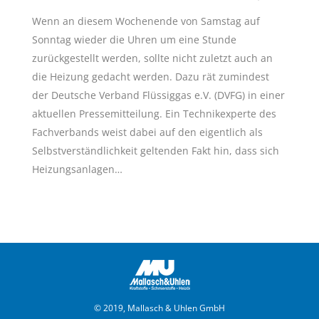
Wenn an diesem Wochenende von Samstag auf
Sonntag wieder die Uhren um eine Stunde
zurückgestellt werden, sollte nicht zuletzt auch an
die Heizung gedacht werden. Dazu rät zumindest
der Deutsche Verband Flüssiggas e.V. (DVFG) in einer
aktuellen Pressemitteilung. Ein Technikexperte des
Fachverbands weist dabei auf den eigentlich als
Selbstverständlichkeit geltenden Fakt hin, dass sich
Heizungsanlagen…
© 2019, Mallasch & Uhlen GmbH