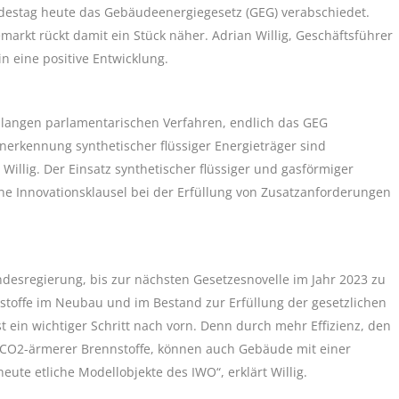
destag heute das Gebäudeenergiegesetz (GEG) verabschiedet.
arkt rückt damit ein Stück näher. Adrian Willig, Geschäftsführer
in eine positive Entwicklung.
r langen parlamentarischen Verfahren, endlich das GEG
Anerkennung synthetischer flüssiger Energieträger sind
llig. Der Einsatz synthetischer flüssiger und gasförmiger
ine Innovationsklausel bei der Erfüllung von Zusatzanforderungen
desregierung, bis zur nächsten Gesetzesnovelle im Jahr 2023 zu
nstoffe im Neubau und im Bestand zur Erfüllung der gesetzlichen
 ein wichtiger Schritt nach vorn. Denn durch mehr Effizienz, den
CO2-ärmerer Brennstoffe, können auch Gebäude mit einer
eute etliche Modellobjekte des IWO“, erklärt Willig.