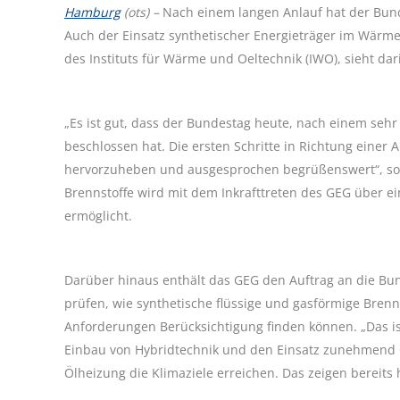
Hamburg
(ots) –
Nach einem langen Anlauf hat der Bun
Auch der Einsatz synthetischer Energieträger im Wärmem
des Instituts für Wärme und Oeltechnik (IWO), sieht dar
„Es ist gut, dass der Bundestag heute, nach einem seh
beschlossen hat. Die ersten Schritte in Richtung einer 
hervorzuheben und ausgesprochen begrüßenswert“, so Wi
Brennstoffe wird mit dem Inkrafttreten des GEG über e
ermöglicht.
Darüber hinaus enthält das GEG den Auftrag an die Bun
prüfen, wie synthetische flüssige und gasförmige Bren
Anforderungen Berücksichtigung finden können. „Das ist
Einbau von Hybridtechnik und den Einsatz zunehmend 
Ölheizung die Klimaziele erreichen. Das zeigen bereits h