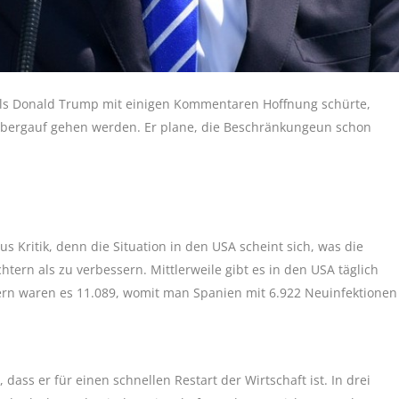
als Donald Trump mit einigen Kommentaren Hoffnung schürte,
r bergauf gehen werden. Er plane, die Beschränkungeun schon
 Kritik, denn die Situation in den USA scheint sich, was die
htern als zu verbessern. Mittlerweile gibt es in den USA täglich
tern waren es 11.089, womit man Spanien mit 6.922 Neuinfektionen
ss er für einen schnellen Restart der Wirtschaft ist. In drei