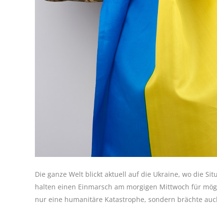
Die ganze Welt blickt aktuell auf die Ukraine, wo die S
halten einen Einmarsch am morgigen Mittwoch für mögl
nur eine humanitäre Katastrophe, sondern brächte auch