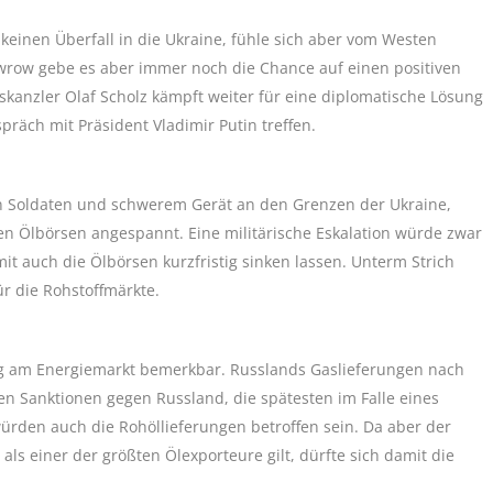
einen Überfall in die Ukraine, fühle sich aber vom Westen
wrow gebe es aber immer noch die Chance auf einen positiven
anzler Olaf Scholz kämpft weiter für eine diplomatische Lösung
räch mit Präsident Vladimir Putin treffen.
hen Soldaten und schwerem Gerät an den Grenzen der Ukraine,
en Ölbörsen angespannt. Eine militärische Eskalation würde zwar
it auch die Ölbörsen kurzfristig sinken lassen. Unterm Strich
ür die Rohstoffmärkte.
g am Energiemarkt bemerkbar. Russlands Gaslieferungen nach
hen Sanktionen gegen Russland, die spätesten im Falle eines
ürden auch die Rohöllieferungen betroffen sein. Da aber der
als einer der größten Ölexporteure gilt, dürfte sich damit die