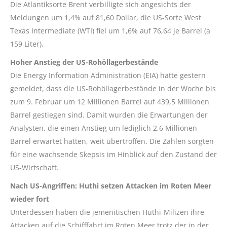
Die Atlantiksorte Brent verbilligte sich angesichts der
Meldungen um 1,4% auf 81,60 Dollar, die US-Sorte West
Texas Intermediate (WTI) fiel um 1,6% auf 76,64 je Barrel (a
159 Liter).
Hoher Anstieg der US-Rohöllagerbestände
Die Energy Information Administration (EIA) hatte gestern
gemeldet, dass die US-Rohöllagerbestände in der Woche bis
zum 9. Februar um 12 Millionen Barrel auf 439,5 Millionen
Barrel gestiegen sind. Damit wurden die Erwartungen der
Analysten, die einen Anstieg um lediglich 2,6 Millionen
Barrel erwartet hatten, weit übertroffen. Die Zahlen sorgten
für eine wachsende Skepsis im Hinblick auf den Zustand der
US-Wirtschaft.
Nach US-Angriffen: Huthi setzen Attacken im Roten Meer
wieder fort
Unterdessen haben die jemenitischen Huthi-Milizen ihre
Attacken auf die Schifffahrt im Roten Meer trotz der in der