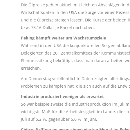
Die Ölpreise gehen aktuell mit leichten Abschlägen in 
Wirtschaftsdaten in den USA die Sorge vor einer Rezes
und die Ölpreise steigen lassen. Die Kurse der beiden 
bzw. 78,16 Dollar je Barrel nach oben.
Peking kämpft weiter um Wachstumsziele
Während in den USA die konjunkturellen Sorgen abflauen
Delegierten des 20. Zentralkomitees der Kommunistisch
Plenumssitzung bekräftigt, dass man daran arbeiten we
erreichen.
Am Donnerstag veröffentlichte Daten zeigten allerdings
Problemen zu kämpfen hat, die sich auch auf die Entwi
Industrie produziert weniger als erwartet
So war beispielsweise die Industrieproduktion im Juli 
wichtigste Maß für die Arbeitslosigkeit im Lande, die s
Juli auf 5,2 %, gegenüber 5,0 % im Juni
.
Chinas Raffinerien verzeichnen vierten Monat im Fol