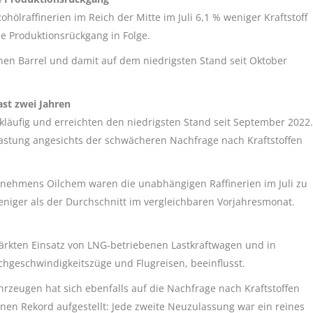
hölraffinerien im Reich der Mitte im Juli 6,1 % weniger Kraftstoff
he Produktionsrückgang in Folge.
ionen Barrel und damit auf dem niedrigsten Stand seit Oktober
ast zwei Jahren
ckläufig und erreichten den niedrigsten Stand seit September 2022.
slastung angesichts der schwächeren Nachfrage nach Kraftstoffen
nehmens Oilchem waren die unabhängigen Raffinerien im Juli zu
eniger als der Durchschnitt im vergleichbaren Vorjahresmonat.
tärkten Einsatz von LNG-betriebenen Lastkraftwagen und in
chgeschwindigkeitszüge und Flugreisen, beeinflusst.
rzeugen hat sich ebenfalls auf die Nachfrage nach Kraftstoffen
inen Rekord aufgestellt: Jede zweite Neuzulassung war ein reines