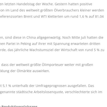
den letzten Handelstag der Woche. Gestern hatten positive
sion im Land des weltweit größten Ölverbrauchers kleiner werden
Referenzsorten Brent und WTI kletterten um rund 1,6 % auf 81,04
, sind diese in China allgegenwärtig. Noch Mitte Juli hatten die
en Partei in Peking auf ihrer mit Spannung erwarteten dritten
rde, das jährliche Wachstumsziel der Wirtschaft von rund 5 % zu
, dass der weltweit größte Ölimporteuer weiter mit großen
cklung der Ölmärkte auswirken.
mit 5,1 % unterhalb der Umfrageprognosen ausgefallen. Das
o genannte städtische Arbeitslosenquote, verschlechterte sich im
ge Produktionsrückgang