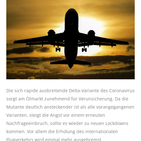
Die sich rapide ausbreitende Delta-Variante des Coronavirus
sorgt am Ölmarkt zunehmend für Verunsicherung. Da die
Mutante deutlich ansteckender ist als alle vorangegangenen
Varianten, steigt die Angst vor einem erneuten
Nachfrageeinbruch, sollte es wieder zu neuen Lockdowns
kommen. Vor allem die Erholung des internationalen
Flugverkehrs wird einmal mehr ausgebremst.