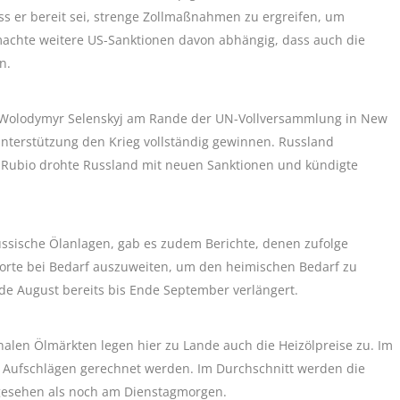
s er bereit sei, strenge Zollmaßnahmen zu ergreifen, um
achte weitere US-Sanktionen davon abhängig, dass auch die
n.
 Wolodymyr Selenskyj am Rande der UN-Vollversammlung in New
Unterstützung den Krieg vollständig gewinnen. Russland
 Rubio drohte Russland mit neuen Sanktionen und kündigte
russische Ölanlagen, gab es zudem Berichte, denen zufolge
porte bei Bedarf auszuweiten, um den heimischen Bedarf zu
de August bereits bis Ende September verlängert.
nalen Ölmärkten legen hier zu Lande auch die Heizölpreise zu. Im
t Aufschlägen gerechnet werden. Im Durchschnitt werden die
 gesehen als noch am Dienstagmorgen.