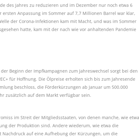
Ende des Jahres zu reduzieren und im Dezember nur noch etwa 6
 ersten Anpassung im Sommer auf 7,7 Millionen Barrel war klar,
e Welle der Corona-Infektionen kam mit Macht, und was im Sommer
sgesehen hatte, kam mit der nach wie vor anhaltenden Pandemie
nd der Beginn der Impfkampagnen zum Jahreswechsel sorgt bei den
C+ für Hoffnung. Die Ölpreise erholten sich bis zum Jahresende
sammlung beschloss, die Förderkürzungen ab Januar um 500.000
r zusätzlich auf dem Markt verfügbar sein.
omiss im Streit der Mitgliedsstaaten, von denen manche, wie etw
ung der Produktion sind. Andere wiederum, wie etwa die
it Nachdruck auf eine Aufhebung der Kürzungen, um die