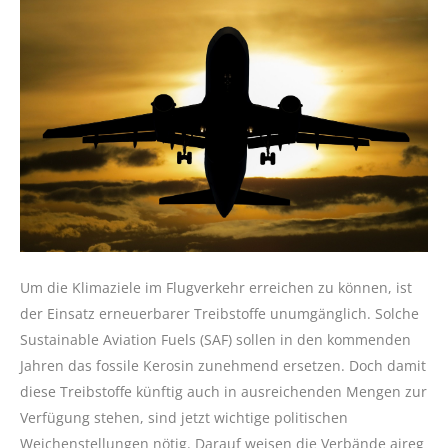
Um die Klimaziele im Flugverkehr erreichen zu können, ist
der Einsatz erneuerbarer Treibstoffe unumgänglich. Solche
Sustainable Aviation Fuels (SAF) sollen in den kommenden
Jahren das fossile Kerosin zunehmend ersetzen. Doch damit
diese Treibstoffe künftig auch in ausreichenden Mengen zur
Verfügung stehen, sind jetzt wichtige politischen
Weichenstellungen nötig. Darauf weisen die Verbände aireg