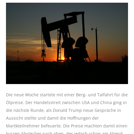
Die neue Woche startete mit einer Berg- und Talfahrt für die
Ölpreise. Der Handelsstreit zwischen USA und China ging in
die nächste Runde, als Donald Trump neue Gespräche in
Aussicht stellte und damit die Hoffnungen der
Martkteilnehmer befeuerte. Die Preise machten damit einen
kurzen Abstecher nach oben, der jedoch schon am Abend