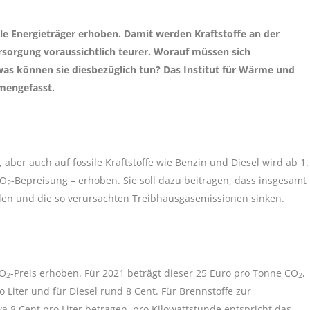
sile Energieträger erhoben. Damit werden Kraftstoffe an der
rsorgung voraussichtlich teurer. Worauf müssen sich
 was können sie diesbezüglich tun? Das Institut für Wärme und
mengefasst.
, aber auch auf fossile Kraftstoffe wie Benzin und Diesel wird ab 1.
CO
-Bepreisung – erhoben. Sie soll dazu beitragen, dass insgesamt
2
den und die so verursachten Treibhausgasemissionen sinken.
CO
-Preis erhoben. Für 2021 beträgt dieser 25 Euro pro Tonne CO
,
2
2
o Liter und für Diesel rund 8 Cent. Für Brennstoffe zur
 8 Cent pro Liter betragen, pro Kilowattstunde entspricht das