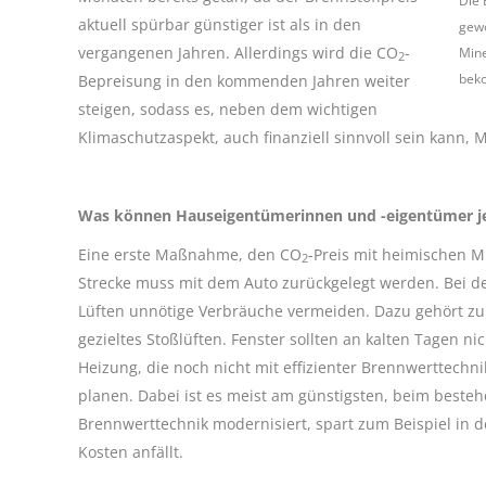
Die 
aktuell spürbar günstiger ist als in den
gewo
vergangenen Jahren. Allerdings wird die CO
-
Mine
2
beko
Bepreisung in den kommenden Jahren weiter
steigen, sodass es, neben dem wichtigen
Klimaschutzaspekt, auch finanziell sinnvoll sein kann
Was können Hauseigentümerinnen und -eigentümer je
Eine erste Maßnahme, den CO
-Preis mit heimischen M
2
Strecke muss mit dem Auto zurückgelegt werden. Bei 
Lüften unnötige Verbräuche vermeiden. Dazu gehört z
gezieltes Stoßlüften. Fenster sollten an kalten Tagen ni
Heizung, die noch nicht mit effizienter Brennwerttechni
planen. Dabei ist es meist am günstigsten, beim beste
Brennwerttechnik modernisiert, spart zum Beispiel in d
Kosten anfällt.