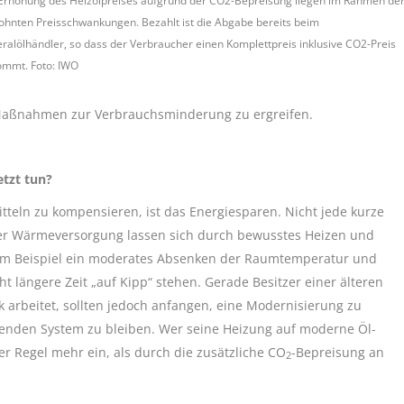
Erhöhung des Heizölpreises aufgrund der CO2-Bepreisung liegen im Rahmen de
hnten Preisschwankungen. Bezahlt ist die Abgabe bereits beim
ralölhändler, so dass der Verbraucher einen Komplettpreis inklusive CO2-Preis
mmt. Foto: IWO
, Maßnahmen zur Verbrauchsminderung zu ergreifen.
tzt tun?
itteln zu kompensieren, ist das Energiesparen. Nicht jede kurze
der Wärmeversorgung lassen sich durch bewusstes Heizen und
um Beispiel ein moderates Absenken der Raumtemperatur und
cht längere Zeit „auf Kipp“ stehen. Gerade Besitzer einer älteren
k arbeitet, sollten jedoch anfangen, eine Modernisierung zu
henden System zu bleiben. Wer seine Heizung auf moderne Öl-
er Regel mehr ein, als durch die zusätzliche CO
-Bepreisung an
2