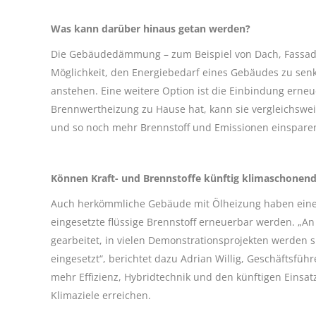
Was kann darüber hinaus getan werden?
Die Gebäudedämmung – zum Beispiel von Dach, Fassaden
Möglichkeit, den Energiebedarf eines Gebäudes zu s
anstehen. Eine weitere Option ist die Einbindung ern
Brennwertheizung zu Hause hat, kann sie vergleichswei
und so noch mehr Brennstoff und Emissionen einspare
Können Kraft- und Brennstoffe künftig klimaschonen
Auch herkömmliche Gebäude mit Ölheizung haben eine k
eingesetzte flüssige Brennstoff erneuerbar werden. „A
gearbeitet, in vielen Demonstrationsprojekten werden si
eingesetzt“, berichtet dazu Adrian Willig, Geschäftsfü
mehr Effizienz, Hybridtechnik und den künftigen Einsa
Klimaziele erreichen.