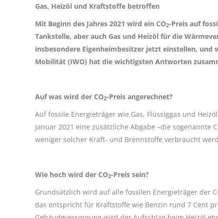
Gas, Heizöl und Kraftstoffe betroffen
Mit Beginn des Jahres 2021 wird ein CO
-Preis auf fos
2
Tankstelle, aber auch Gas und Heizöl für die Wärmeve
insbesondere Eigenheimbesitzer jetzt einstellen, und
Mobilität (IWO) hat die wichtigsten Antworten zusam
Auf was wird der CO
-Preis angerechnet?
2
Auf fossile Energieträger wie Gas, Flüssiggas und Heizöl
Januar 2021 eine zusätzliche Abgabe –die sogenannte 
weniger solcher Kraft- und Brennstoffe verbraucht wer
Wie hoch wird der CO
-Preis sein?
2
Grundsätzlich wird auf alle fossilen Energieträger der 
das entspricht für Kraftstoffe wie Benzin rund 7 Cent pr
Gebäudeversorgung wird der Aufschlag beim Heizöl etwa